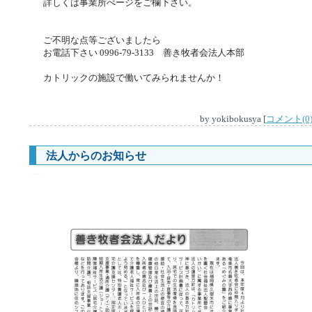
詳しくは事業所ぺージをご欄下さい。
ご不明な点等ございましたら
お電話下さい 0996-79-3133 善き牧者会法人本部
カトリックの施設で働いてみられませんか！
by
yokibokusya
[
コメント(0
法人からのお知らせ
―