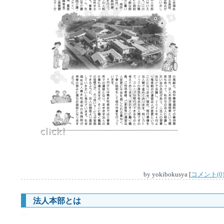
by
yokibokusya
[
コメント(0
法人本部とは
―