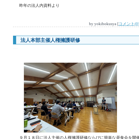
昨年の法人内資料より
by
yokibokusya
[
コメント(0
法人本部主催人権擁護研修
―
９月１８日に法人主催の人権擁護研修ならびに簡単な昼食会を開